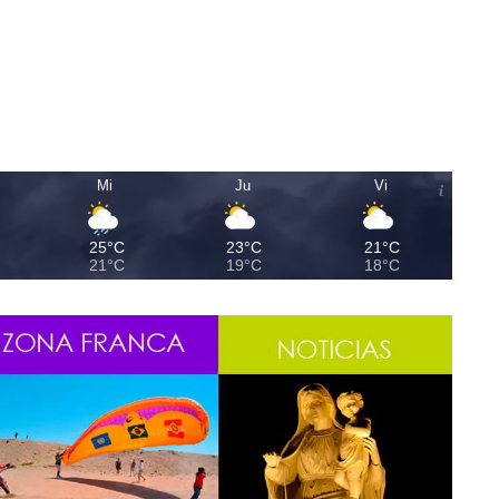
Mi
Ju
Vi
25°C
23°C
21°C
21°C
19°C
18°C