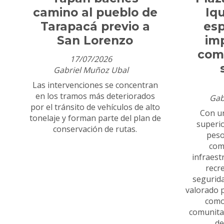
camino al pueblo de
Iq
Tarapacá previo a
esp
San Lorenzo
imp
comu
17/07/2026
Gabriel Muñoz Ubal
Las intervenciones se concentran
en los tramos más deteriorados
Gab
por el tránsito de vehículos de alto
Con un
tonelaje y forman parte del plan de
superio
conservación de rutas.
peso
com
infraest
recr
segurid
valorado p
como
comunitar
de