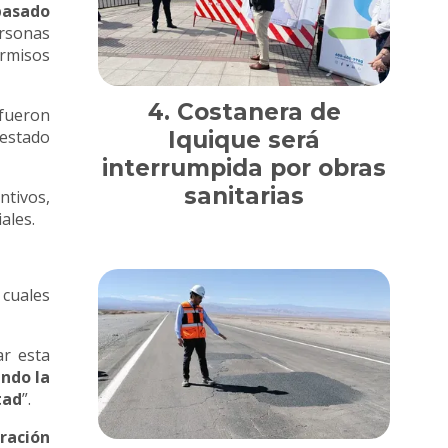
 pasado
ersonas
ermisos
Costanera de
 fueron
Iquique será
 estado
interrumpida por obras
sanitarias
tivos,
ales.
 cuales
ar esta
endo la
tad
”.
ración