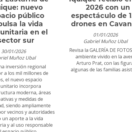
uique: nuevo
2026 con un
acio público
espectáculo de 
ulsa la vida
drones en Cava
nitaria en el
01/01/2026
sector sur
Gabriel Muñoz Ubal
Revisa la GALERÍA DE FOTOS
30/01/2026
ambiente vivido en la ave
riel Muñoz Ubal
Arturo Prat, con las figur
a inversión regional
algunas de las familias asis
r a los mil millones de
s, el nuevo espacio
unitario incorpora
ructura moderna, áreas
eativas y medidas de
ad, siendo ampliamente
or vecinos y autoridades
 un aporte a la vida
ia y al uso responsable
l espacio público.