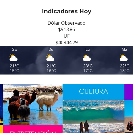
Indicadores Hoy
Dólar Observado
$913.86
UF
$40844.79
Sá
Do
Lu
Ma
21°C
21°C
23°C
22°C
15°C
16°C
17°C
18°C