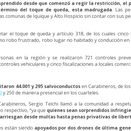
mprendido desde que comenzó a regir la restricción, el
l término del toque de queda, esta madrugada
. Las p
s comunas de Iquique y Alto Hospicio sin contar con sus p
ar el toque de queda y artículo 318, de los cuales cinco
o robo frustrado, robo lugar no habitado y conducción en
onas en la región y se realizaron 721 controles preven
ntroles vehiculares y cinco fiscalizaciones a locales comerci
itaron 44.001 y 295 salvoconductos
en Carabineros, de los
l
y 250 de manera presencial en los cuarteles.
Carabineros, Sergio Telchi llamó a la comunidad a respet
so respectivo, “ya que
quienes sean sorprendidos infringi
 arriesgan desde multas hasta penas privativas de liber
les están siendo
apoyados por dos drones de última gene