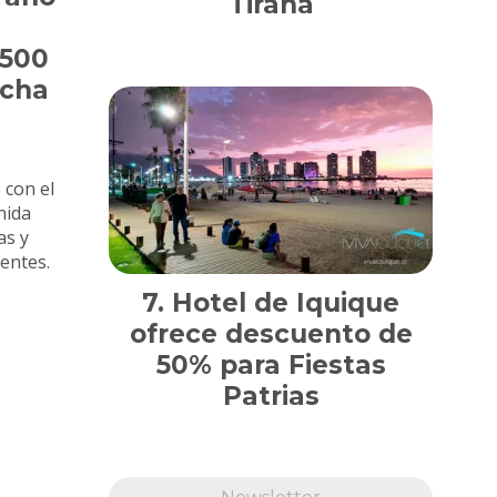
Tirana
1500
ncha
 con el
nida
as y
tentes.
Hotel de Iquique
ofrece descuento de
50% para Fiestas
Patrias