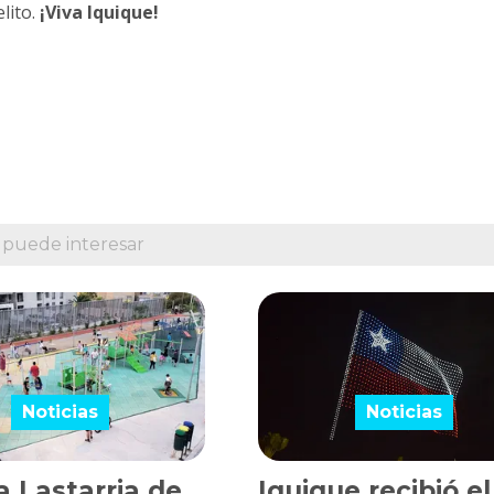
lito.
¡Viva Iquique!
 puede interesar
Noticias
Noticias
a Lastarria de
Iquique recibió e