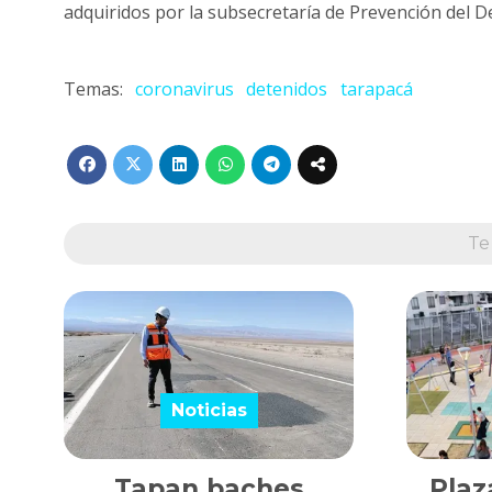
adquiridos por la subsecretaría de Prevención del De
coronavirus
detenidos
tarapacá
Te
Noticias
Tapan baches
Plaz