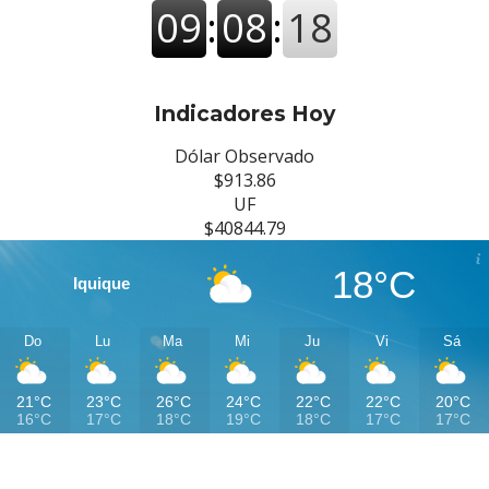
Indicadores Hoy
Dólar Observado
$913.86
UF
$40844.79
18°C
Iquique
Do
Lu
Ma
Mi
Ju
Vi
Sá
21°C
23°C
26°C
24°C
22°C
22°C
20°C
16°C
17°C
18°C
19°C
18°C
17°C
17°C