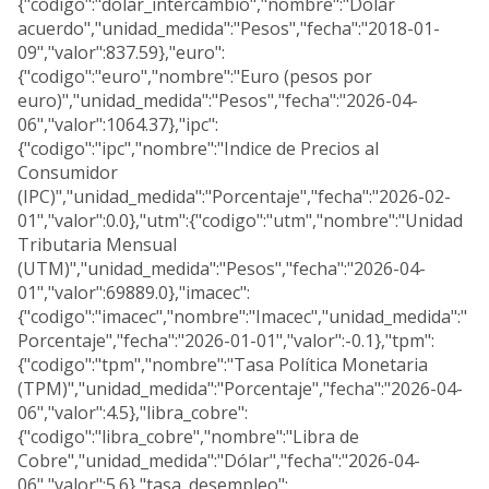
{"codigo":"dolar_intercambio","nombre":"Dólar
acuerdo","unidad_medida":"Pesos","fecha":"2018-01-
09","valor":837.59},"euro":
{"codigo":"euro","nombre":"Euro (pesos por
euro)","unidad_medida":"Pesos","fecha":"2026-04-
06","valor":1064.37},"ipc":
{"codigo":"ipc","nombre":"Indice de Precios al
Consumidor
(IPC)","unidad_medida":"Porcentaje","fecha":"2026-02-
01","valor":0.0},"utm":{"codigo":"utm","nombre":"Unidad
Tributaria Mensual
(UTM)","unidad_medida":"Pesos","fecha":"2026-04-
01","valor":69889.0},"imacec":
{"codigo":"imacec","nombre":"Imacec","unidad_medida":"
Porcentaje","fecha":"2026-01-01","valor":-0.1},"tpm":
{"codigo":"tpm","nombre":"Tasa Política Monetaria
(TPM)","unidad_medida":"Porcentaje","fecha":"2026-04-
06","valor":4.5},"libra_cobre":
{"codigo":"libra_cobre","nombre":"Libra de
Cobre","unidad_medida":"Dólar","fecha":"2026-04-
06","valor":5.6},"tasa_desempleo":