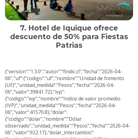
Hotel de Iquique ofrece
descuento de 50% para Fiestas
Patrias
{"version":"1.3.0","autor":"findic.cl","fecha":"2026-04-
06","uf":{"codigo":"uf","nombre":"Unidad de fomento
(UF)","unidad_medida":"Pesos","fecha":"2026-04-
06","valor":39841.72},"ivp":
{"codigo":"ivp","nombre":"Indice de valor promedio
(IVP)","unidad_medida":"Pesos","fecha":"2026-04-
06","valor":41570.8},"dolar":
{"codigo":"dolar","nombre":"Dólar
observado","unidad_medida":"Pesos","fecha":"2026-04-
06","valor":922.17},"dolar_intercambio":