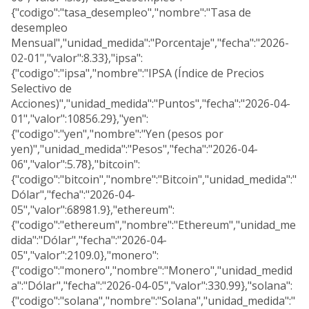
{"codigo":"tasa_desempleo","nombre":"Tasa de
desempleo
Mensual","unidad_medida":"Porcentaje","fecha":"2026-
02-01","valor":8.33},"ipsa":
{"codigo":"ipsa","nombre":"IPSA (Índice de Precios
Selectivo de
Acciones)","unidad_medida":"Puntos","fecha":"2026-04-
01","valor":10856.29},"yen":
{"codigo":"yen","nombre":"Yen (pesos por
yen)","unidad_medida":"Pesos","fecha":"2026-04-
06","valor":5.78},"bitcoin":
{"codigo":"bitcoin","nombre":"Bitcoin","unidad_medida":"
Dólar","fecha":"2026-04-
05","valor":68981.9},"ethereum":
{"codigo":"ethereum","nombre":"Ethereum","unidad_me
dida":"Dólar","fecha":"2026-04-
05","valor":2109.0},"monero":
{"codigo":"monero","nombre":"Monero","unidad_medid
a":"Dólar","fecha":"2026-04-05","valor":330.99},"solana":
{"codigo":"solana","nombre":"Solana","unidad_medida":"