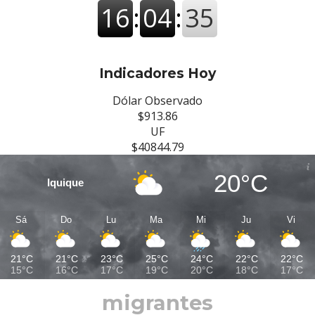
Indicadores Hoy
Dólar Observado
$913.86
UF
$40844.79
20°C
Iquique
Sá
Do
Lu
Ma
Mi
Ju
Vi
21°C
21°C
23°C
25°C
24°C
22°C
22°C
15°C
16°C
17°C
19°C
20°C
18°C
17°C
migrantes