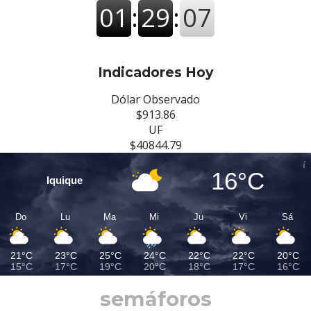
Indicadores Hoy
Dólar Observado
$913.86
UF
$40844.79
16°C
Iquique
Do
Lu
Ma
Mi
Ju
Vi
Sá
21°C
23°C
25°C
24°C
22°C
22°C
20°C
15°C
17°C
19°C
20°C
18°C
17°C
16°C
semáforos