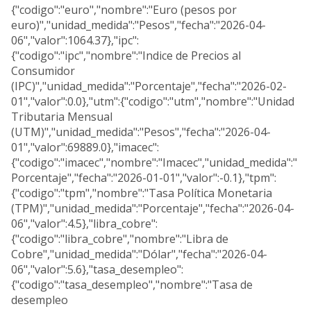
{"codigo":"euro","nombre":"Euro (pesos por
euro)","unidad_medida":"Pesos","fecha":"2026-04-
06","valor":1064.37},"ipc":
{"codigo":"ipc","nombre":"Indice de Precios al
Consumidor
(IPC)","unidad_medida":"Porcentaje","fecha":"2026-02-
01","valor":0.0},"utm":{"codigo":"utm","nombre":"Unidad
Tributaria Mensual
(UTM)","unidad_medida":"Pesos","fecha":"2026-04-
01","valor":69889.0},"imacec":
{"codigo":"imacec","nombre":"Imacec","unidad_medida":"
Porcentaje","fecha":"2026-01-01","valor":-0.1},"tpm":
{"codigo":"tpm","nombre":"Tasa Política Monetaria
(TPM)","unidad_medida":"Porcentaje","fecha":"2026-04-
06","valor":4.5},"libra_cobre":
{"codigo":"libra_cobre","nombre":"Libra de
Cobre","unidad_medida":"Dólar","fecha":"2026-04-
06","valor":5.6},"tasa_desempleo":
{"codigo":"tasa_desempleo","nombre":"Tasa de
desempleo