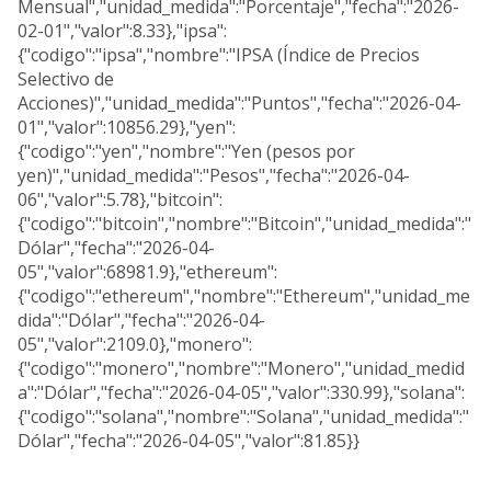
Mensual","unidad_medida":"Porcentaje","fecha":"2026-
02-01","valor":8.33},"ipsa":
{"codigo":"ipsa","nombre":"IPSA (Índice de Precios
Selectivo de
Acciones)","unidad_medida":"Puntos","fecha":"2026-04-
01","valor":10856.29},"yen":
{"codigo":"yen","nombre":"Yen (pesos por
yen)","unidad_medida":"Pesos","fecha":"2026-04-
06","valor":5.78},"bitcoin":
{"codigo":"bitcoin","nombre":"Bitcoin","unidad_medida":"
Dólar","fecha":"2026-04-
05","valor":68981.9},"ethereum":
{"codigo":"ethereum","nombre":"Ethereum","unidad_me
dida":"Dólar","fecha":"2026-04-
05","valor":2109.0},"monero":
{"codigo":"monero","nombre":"Monero","unidad_medid
a":"Dólar","fecha":"2026-04-05","valor":330.99},"solana":
{"codigo":"solana","nombre":"Solana","unidad_medida":"
Dólar","fecha":"2026-04-05","valor":81.85}}