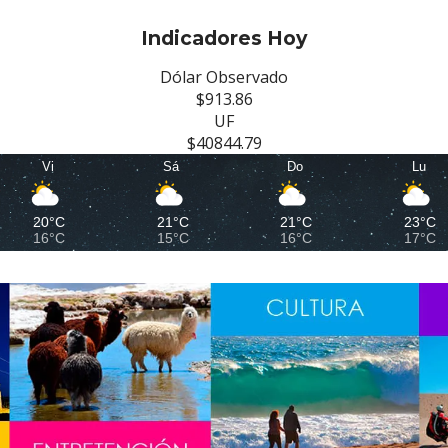
Indicadores Hoy
Dólar Observado
$913.86
UF
$40844.79
Vi
Sá
Do
Lu
20°C
21°C
21°C
23°C
16°C
15°C
16°C
17°C