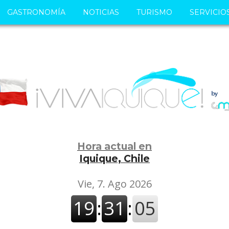
GASTRONOMÍA
NOTICIAS
TURISMO
SERVICIO
Hora actual en
Iquique, Chile