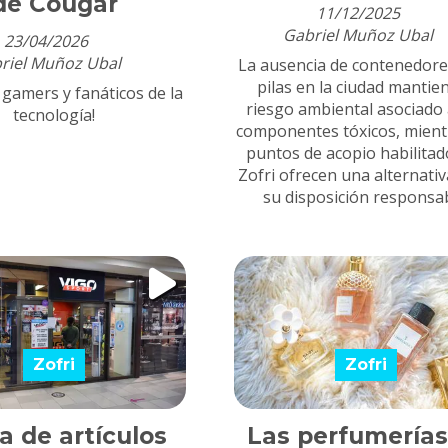
de Cougar
11/12/2025
Gabriel Muñoz Ubal
23/04/2026
riel Muñoz Ubal
La ausencia de contenedore
pilas en la ciudad mantien
 gamers y fanáticos de la
riesgo ambiental asociado 
tecnología!
componentes tóxicos, mient
puntos de acopio habilitad
Zofri ofrecen una alternati
su disposición responsab
Zofri
Zofri
a de artículos
Las perfumerías