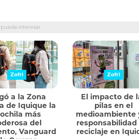
 puede interesar
Zofri
Zofri
gó a la Zona
El impacto de l
a de Iquique la
pilas en el
ochila más
medioambiente y
oderosa del
responsabilidad
nto, Vanguard
reciclaje en Iqu