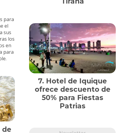
Tirana
s para
e el
a sus
ras los
os en
va para
le.
Hotel de Iquique
ofrece descuento de
50% para Fiestas
Patrias
 de