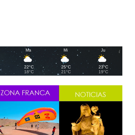
Ma
Mi
Ju
22°C
25°C
23°C
18°C
21°C
19°C