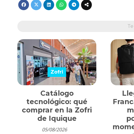
Te
Zofri
Catálogo
Lle
tecnológico: qué
Franc
comprar en la Zofri
m
de Iquique
p
mome
05/08/2026