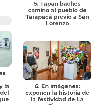
Tapan baches
camino al pueblo de
Tarapacá previo a San
Lorenzo
as
 la
En imágenes:
 del
exponen la historia de
ique
la festividad de La