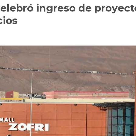
celebró ingreso de proyect
cios