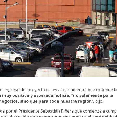
có el ingreso del proyecto de ley al parlamento, que extiende l
 muy positiva y esperada noticia, “no solamente para
egocios, sino que para toda nuestra región
”, dijo.
a por el Presidente Sebastián Piñera que comienza a cumpl
 una discusión que esperamos enriquezca el contenido 