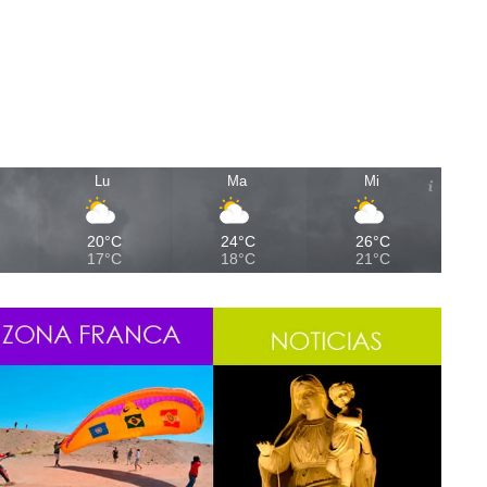
Lu
Ma
Mi
20°C
24°C
26°C
17°C
18°C
21°C