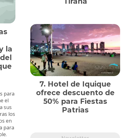
Tirana
as
 la
 del
ique
Hotel de Iquique
ofrece descuento de
s para
50% para Fiestas
e el
a sus
Patrias
ras los
os en
va para
le.