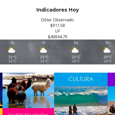
Indicadores Hoy
Dólar Observado
$911.58
UF
$40844.79
Ju
Vi
Sá
Do
21°C
21°C
21°C
20°C
16°C
16°C
16°C
16°C