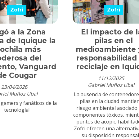
Zofri
Zofri
gó a la Zona
El impacto de l
a de Iquique la
pilas en el
ochila más
medioambiente y
oderosa del
responsabilidad
nto, Vanguard
reciclaje en Iqu
de Cougar
11/12/2025
Gabriel Muñoz Ubal
23/04/2026
riel Muñoz Ubal
La ausencia de contenedore
pilas en la ciudad mantien
 gamers y fanáticos de la
riesgo ambiental asociado 
tecnología!
componentes tóxicos, mient
puntos de acopio habilitad
Zofri ofrecen una alternati
su disposición responsab