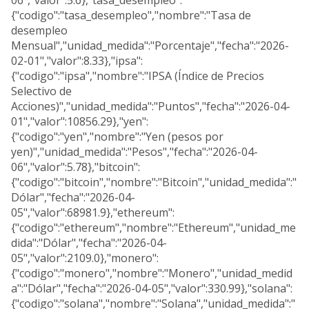
06","valor":5.6},"tasa_desempleo":
{"codigo":"tasa_desempleo","nombre":"Tasa de
desempleo
Mensual","unidad_medida":"Porcentaje","fecha":"2026-
02-01","valor":8.33},"ipsa":
{"codigo":"ipsa","nombre":"IPSA (Índice de Precios
Selectivo de
Acciones)","unidad_medida":"Puntos","fecha":"2026-04-
01","valor":10856.29},"yen":
{"codigo":"yen","nombre":"Yen (pesos por
yen)","unidad_medida":"Pesos","fecha":"2026-04-
06","valor":5.78},"bitcoin":
{"codigo":"bitcoin","nombre":"Bitcoin","unidad_medida":"
Dólar","fecha":"2026-04-
05","valor":68981.9},"ethereum":
{"codigo":"ethereum","nombre":"Ethereum","unidad_me
dida":"Dólar","fecha":"2026-04-
05","valor":2109.0},"monero":
{"codigo":"monero","nombre":"Monero","unidad_medid
a":"Dólar","fecha":"2026-04-05","valor":330.99},"solana":
{"codigo":"solana","nombre":"Solana","unidad_medida":"