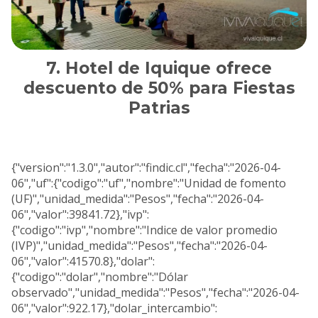
Hotel de Iquique ofrece
descuento de 50% para Fiestas
Patrias
{"version":"1.3.0","autor":"findic.cl","fecha":"2026-04-
06","uf":{"codigo":"uf","nombre":"Unidad de fomento
(UF)","unidad_medida":"Pesos","fecha":"2026-04-
06","valor":39841.72},"ivp":
{"codigo":"ivp","nombre":"Indice de valor promedio
(IVP)","unidad_medida":"Pesos","fecha":"2026-04-
06","valor":41570.8},"dolar":
{"codigo":"dolar","nombre":"Dólar
observado","unidad_medida":"Pesos","fecha":"2026-04-
06","valor":922.17},"dolar_intercambio":