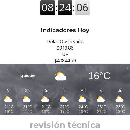
Indicadores Hoy
Dólar Observado
$913.86
UF
$40844.79
16°C
Iquique
Vi
Sá
Do
Lu
Ma
Mi
Ju
21°C
21°C
21°C
22°C
24°C
28°C
23°C
16°C
15°C
16°C
17°C
19°C
21°C
19°C
revisión técnica