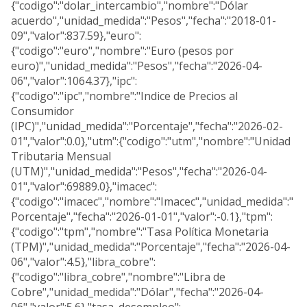
{"codigo":"dolar_intercambio","nombre":"Dólar
acuerdo","unidad_medida":"Pesos","fecha":"2018-01-
09","valor":837.59},"euro":
{"codigo":"euro","nombre":"Euro (pesos por
euro)","unidad_medida":"Pesos","fecha":"2026-04-
06","valor":1064.37},"ipc":
{"codigo":"ipc","nombre":"Indice de Precios al
Consumidor
(IPC)","unidad_medida":"Porcentaje","fecha":"2026-02-
01","valor":0.0},"utm":{"codigo":"utm","nombre":"Unidad
Tributaria Mensual
(UTM)","unidad_medida":"Pesos","fecha":"2026-04-
01","valor":69889.0},"imacec":
{"codigo":"imacec","nombre":"Imacec","unidad_medida":"
Porcentaje","fecha":"2026-01-01","valor":-0.1},"tpm":
{"codigo":"tpm","nombre":"Tasa Política Monetaria
(TPM)","unidad_medida":"Porcentaje","fecha":"2026-04-
06","valor":4.5},"libra_cobre":
{"codigo":"libra_cobre","nombre":"Libra de
Cobre","unidad_medida":"Dólar","fecha":"2026-04-