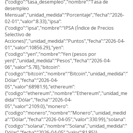
{"codigo":"tasa_desempleo","nombre":"Tasa de
desempleo
Mensual","unidad_medida":"Porcentaje","fecha":"2026-
02-01","valor":8.33},"ipsa":
{"codigo":"ipsa","nombre":"IPSA (Índice de Precios
Selectivo de
Acciones)","unidad_medida":"Puntos","fecha":"2026-04-
01","valor":10856.29},"yen":
{"codigo":"yen","nombre":"Yen (pesos por
yen)","unidad_medida":"Pesos","fecha":"2026-04-
06","valor":5.78},"bitcoin":
{"codigo":"bitcoin","nombre":"Bitcoin","unidad_medida":"
Dólar","fecha":"2026-04-
05","valor":68981.9},"ethereum":
{"codigo":"ethereum","nombre":"Ethereum","unidad_me
dida":"Dólar","fecha":"2026-04-
05","valor":2109.0},"monero":
{"codigo":"monero","nombre":"Monero","unidad_medid
a":"Dólar","fecha":"2026-04-05","valor":330.99},"solana":
{"codigo":"solana","nombre":"Solana","unidad_medida":"
Dólar","fecha":"2026-04-05","valor":81.85}}