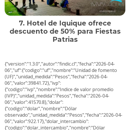
Hotel de Iquique ofrece
descuento de 50% para Fiestas
Patrias
{"version":"1.3.0","autor":"findic.cl","fecha":"2026-04-
06","uf":{"codigo":"uf","nombre":"Unidad de fomento
(UF)","unidad_medida":"Pesos","fecha":"2026-04-
06","valor":39841.72},"ivp":
{"codigo":"ivp","nombre":"Indice de valor promedio
(IVP)","unidad_medida":"Pesos","fecha":"2026-04-
06","valor":41570.8},"dolar":
{"codigo":"dolar","nombre":"Dólar
observado","unidad_medida":"Pesos","fecha":"2026-04-
06","valor":922.17},"dolar_intercambio":
{"codigo":"dolar_intercambio","nombre":"Dólar