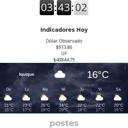
Indicadores Hoy
Dólar Observado
$913.86
UF
$40844.79
16°C
Iquique
Do
Lu
Ma
Mi
Ju
Vi
Sá
21°C
23°C
25°C
24°C
22°C
22°C
20°C
15°C
17°C
19°C
20°C
18°C
17°C
16°C
postes